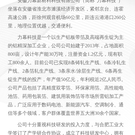
安徽力幕新材料科技有限公司（简称“力幕科技”）
坐落在安徽省淮北市濉溪经济开发区，紧邻京台、连霍
高速公路，距徐州观音机场60公里，距连云港港口260公
里，地理位置优越，交通便利。
力幕科技是一个以生产铝板带箔及高端再生锭为主
的铝精深加工企业，公司公司始建于2013年，占地面积
800亩，设计年产能30万吨，注册资金1.2亿元，现有职
工800余人。目前公司已实现8条铸轧生产线、6条冷轧生
产线、2条箔轧生产线、3条亲水/涂层生产线、6条再生
锭生产线的投产，年产值50亿元，年利税近2亿人民币。
公司产品包括了高精度双零箔、环保家用箔、高性能电
池箔、药用包装箔、建筑用装饰箔等市场所需铝加工产
品，广泛应用于数码电池、新能源汽车、空调制冷、通
信等多个领域，客户群体覆盖世界五大洲30余个国家。
公司十分重视科技研发的投入力度，与合肥工业大
学签订了产学研合作协议，成立了科技研发中心，拥有