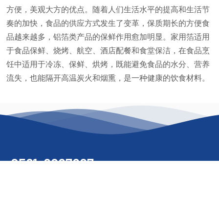
方便，美观大方的优点。随着人们生活水平的提高和生活节
奏的加快，食品的供应方式发生了变革，保质期长的方便食
品越来越多，铝箔类产品的保鲜作用愈加明显。家用箔适用
于食品保鲜、烧烤、航空、酒店配餐和食堂保洁，在食品烹
饪中适用于冷冻、保鲜、烘烤，既能避免食品的水分、营养
流失，也能隔开高温炭火和烟熏，是一种健康的饮食材料。
0561-6867687
地址：安徽省淮北市濉溪经济开发区玉兰西路9号