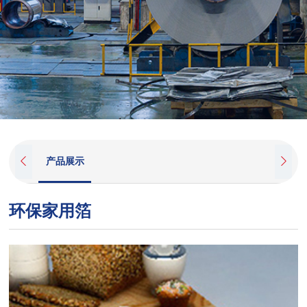

产品展示

环保家用箔