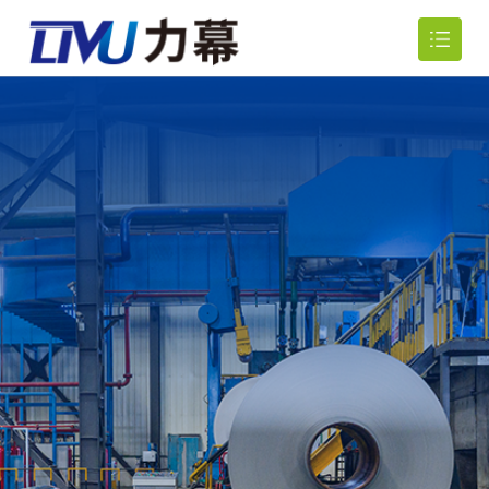
网站首页
关于我们

产品中心

新闻资讯

行业应用

人力资源

联系我们
