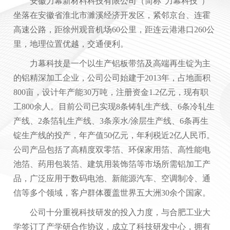
安徽力幕新材料科技有限公司（简称“力幕科技”）
坐落在安徽省淮北市濉溪经济开发区，紧邻京台、连霍
高速公路，距徐州观音机场60公里，距连云港港口260公
里，地理位置优越，交通便利。
力幕科技是一个以生产铝板带箔及高端再生锭为主
的铝精深加工企业，公司公司始建于2013年，占地面积
800亩，设计年产能30万吨，注册资金1.2亿元，现有职
工800余人。目前公司已实现8条铸轧生产线、6条冷轧生
产线、2条箔轧生产线、3条亲水/涂层生产线、6条再生
锭生产线的投产，年产值50亿元，年利税近2亿人民币。
公司产品包括了高精度双零箔、环保家用箔、高性能电
池箔、药用包装箔、建筑用装饰箔等市场所需铝加工产
品，广泛应用于数码电池、新能源汽车、空调制冷、通
信等多个领域，客户群体覆盖世界五大洲30余个国家。
公司十分重视科技研发的投入力度，与合肥工业大
学签订了产学研合作协议，成立了科技研发中心，拥有